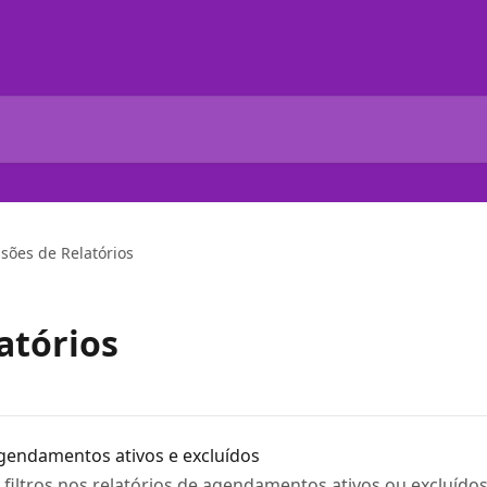
sões de Relatórios
atórios
agendamentos ativos e excluídos
r filtros nos relatórios de agendamentos ativos ou excluído